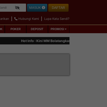
MASUK
DAFTAR
arikan
Hubungi Kami
Lupa Kata Sandi?
OK
POKER
DEPOSIT
PROMOSI
Hot Info : Kini MM Bolatangkas Paiza99 Hadir Fitur Jackpot